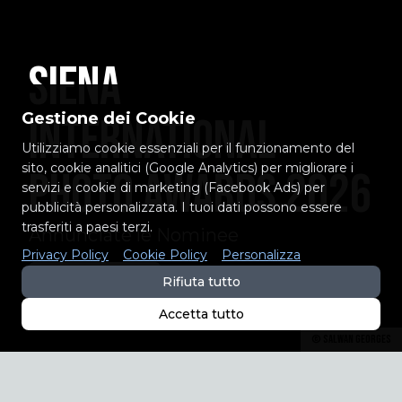
Siena
Gestione dei Cookie
International
Utilizziamo cookie essenziali per il funzionamento del
sito, cookie analitici (Google Analytics) per migliorare i
Photo Awards 2026
servizi e cookie di marketing (Facebook Ads) per
pubblicità personalizzata. I tuoi dati possono essere
trasferiti a paesi terzi.
Annunciate le Nominee
Privacy Policy
Cookie Policy
Personalizza
GUARDA L'ELENCO
Rifiuta tutto
Accetta tutto
©
Salwan Georges